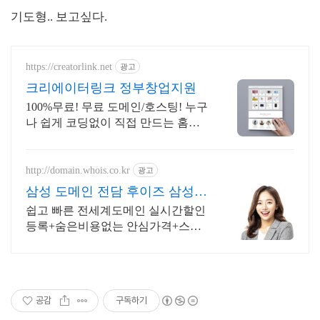
기도형.. 보고싶다.
https://creatorlink.net
광고
크리에이터링크 정부창업지원
100%무료! 무료 도메인/호스팅! 누구
나 쉽게 코딩없이 직접 만드는 홈페
이지!
http://domain.whois.co.kr
광고
삼성 도메인 전담 후이즈 삼성닷
컴 관리기업
쉽고 빠른 전세계도메인 실시간할인
등록+숨은비용없는 안심가격+스타
벅스상품권 100% 국내유일 최상위
도메인기관.
공감
구독하기