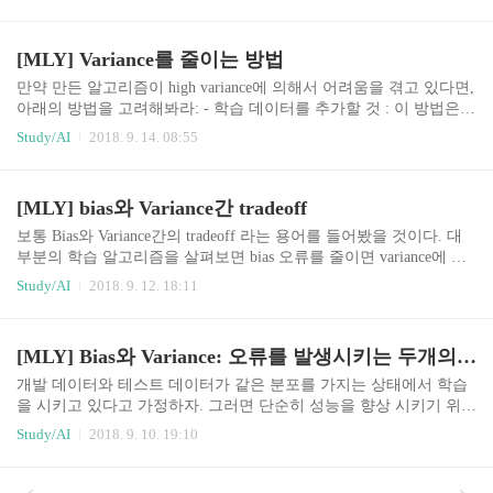
적으로 낮고, 빨간색 개발 데이터의 오류 곡선은 파
란색 학습 데이터 오류 곡선에 비해서는 더 크다.
그렇기 때문에 bias는 작고, variance는 큰 것이라고
[MLY] Variance를 줄이는 방법
볼수 있다. 여기서 학습 데이터를 조금 더 추가하면
개발 오류와 학습 오류 사이의 갭을 줄이는데 도움
만약 만든 알고리즘이 high variance에 의해서 어려움을 겪고 있다면,
이 될 것이다. 그럼 이번에는 이런 경우를 고려해보
아래의 방법을 고려해봐라: - 학습 데이터를 추가할 것 : 이 방법은
자. 이번에는 학습 오류는 원하는 목표치에 비하면
만약 당신이 데이터에 대해서 많이 접근할 수 있고, 이를 처리할 연
Study/AI
2018. 9. 14. 08:55
더 큰 것을 알 수 있다. 그리고 개발 데이터 오류 또
산 능력이 충분한 한, Variance 문제를 해결할 수 있는 가장 간단하고
한 학습 데이터 오류에 비해서 더 큰 것을 알 수 있
신뢰할 만한 방법이다. - 정규화 방법을 적용해볼 것 (L2 regularizatio
다. 그렇기 때문에 여기선 bias와 variance가 다 큰
n, L1 regularization, dropout) : 이 방법은 variance를 줄여주지만, bias
[MLY] bias와 Variance간 tradeoff
것이라고 알..
를 높이는 부작용이 있다. - Early Stopping을 적용해볼 것 (예를 들어
개발 데이터 오류에 기반해서 gradient descent를 빨리 멈추게 한다던
보통 Bias와 Variance간의 tradeoff 라는 용어를 들어봤을 것이다. 대
지...) : 이 방법은 variance를 줄여주지만 bias를 높..
부분의 학습 알고리즘을 살펴보면 bias 오류를 줄이면 variance에 대
한 비용이 증가하거나 반대의 case가 발생하는 경우를 봤을 것이다.
Study/AI
2018. 9. 12. 18:11
이게 바로 bias와 variance간의 "trade off"를 의미하는 것이다. 예를 들
어 신경망의 layer나 neuron을 추가하는 것과 같이 학습 모델의 사이
즈를 키우는 것은 일반적으로 bias를 줄이지만, 반대로 variance를 증
[MLY] Bias와 Variance: 오류를 발생시키는 두개의 요인
가시킨다. 다른 방향으로 정규화 특성을 키우게 되면, variance는 감
소하지만, bias가 증가하는 형태를 보인다. 요즘에는 매우 큰 신경망
개발 데이터와 테스트 데이터가 같은 분포를 가지는 상태에서 학습
에서도 돌릴 수 있을 만큼 데이터가 엄청 많다. 그렇기 때문에 위에
을 시키고 있다고 가정하자. 그러면 단순히 성능을 향상 시키기 위해
서 말한 "trade off"는 ..
서 항상 많은 학습 데이터를 수집하려고 할 것이다. 그렇지 않나? 데
Study/AI
2018. 9. 10. 19:10
이터를 많이 가지는 것 자체가 물론 나쁜건 아니지만, 그렇다고 바라
는 만큼 항상이 도움이 되지는 않는다. 어쩌면 데이터를 추가로 수집
하는 작업 자체가 시간 낭비가 될 수 있다. 그러면 언제 데이터를 수