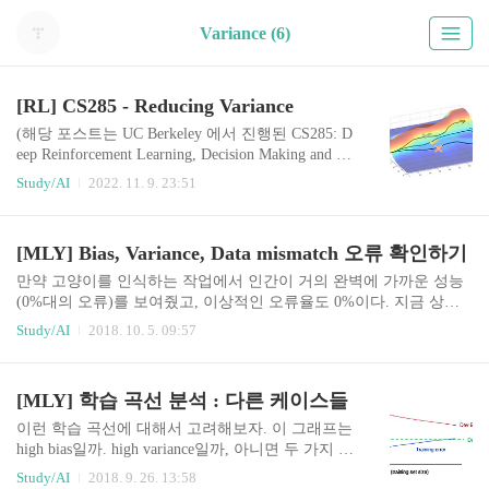
Variance (6)
[RL] CS285 - Reducing Variance
(해당 포스트는 UC Berkeley 에서 진행된 CS285: D
eep Reinforcement Learning, Decision Making and Co
ntrol를 요약한 내용이며, 그림들은 강의 장표에서
Study/AI
2022. 11. 9. 23:51
발췌한 내용입니다.) CS 285 GSI Yuqing Du yuqing
_du@berkeley.edu Office Hours: Wednesday 10:30-11:
30am (BWW 1206) rail.eecs.berkeley.edu Reducing va
[MLY] Bias, Variance, Data mismatch 오류 확인하기
riance 이전 포스트에서 소개했다시피, policy gradie
nt 알고리즘은 high variance로 인해서 practical probl
만약 고양이를 인식하는 작업에서 인간이 거의 완벽에 가까운 성능
em에 적용하기 어려웠다. 그러면 이 variance를 줄
(0%대의 오류)를 보여줬고, 이상적인 오류율도 0%이다. 지금 상태
일 수 있는 방법이 있을까? 다시 policy gradi..
에서 당신이 가지고 있는 지표가 다음과 같다고 가정해보자: - 학습
Study/AI
2018. 10. 5. 09:57
데이터 상에서의 1%의 오류 - 학습 개발 데이터 상에서의 5%의 오
류 - 개발 데이터 상에서의 5%의 오류 이 결과가 무엇을 의미할까?
여기서는 high variance를 가지고 있는 것을 알 것이다. 앞에서 소개
[MLY] 학습 곡선 분석 : 다른 케이스들
한 variance를 제거하는 방법을 사용하면, 성능이 좋아질 것이다. 이
제 알고리즘이 다음의 지표를 가진다고 가정해보자: - 학습 데이터
이런 학습 곡선에 대해서 고려해보자. 이 그래프는
상에서의 10%의 오류 - 학습 개발 데이터 상에서의 11% 오류 - 개발
high bias일까. high variance일까, 아니면 두 가지 경
데이터 상에서의 12% 오류이건 학습 데이터 상에 높은 avoidable bias
우가 합쳐진 걸까? 파란색 학습 오류 곡선은 상대
Study/AI
2018. 9. 26. 13:58
가 ..