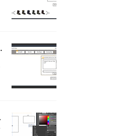
습
a
니
.
tes in SketchFlow
난
것
념
SketchFlow
습