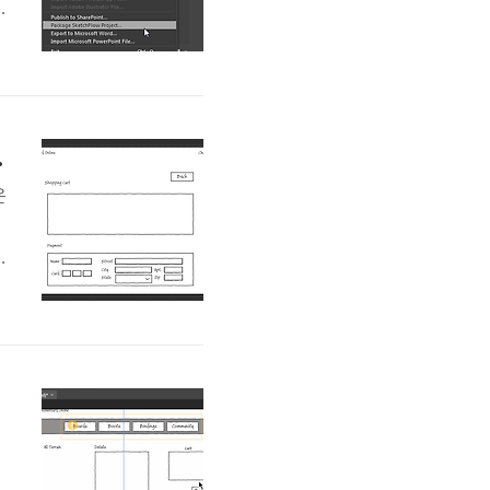
t
니
n
rack Feedback
은
를
어
피