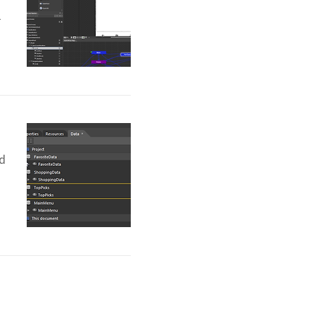
용
l
n
을
합
d
관