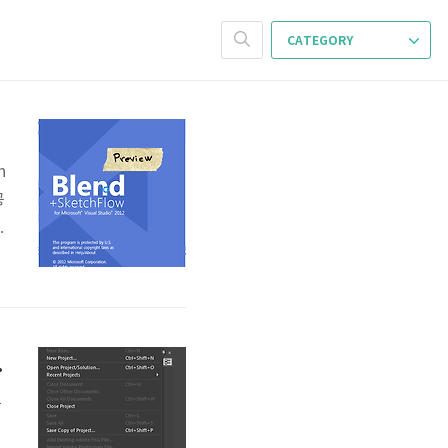
CATEGORY
h
공
한
에
w Project
로