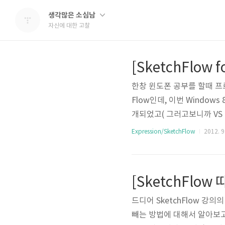
생각많은 소심남
자신에 대한 고찰
한창 윈도폰 공부를 할때 프로
Flow인데, 이번 Windows
개되었고( 그러고보니까 VS 
번 보시죠. 당연히 Windows
Expression/SketchFlow
2012. 9.
서 지원할 것이고 나머지는 기존
도 처리할 수 있게 되었습니다.
문에 한번쯤 궁금하신 분은 써보
드디어 SketchFlow 
빼는 방법에 대해서 알아보