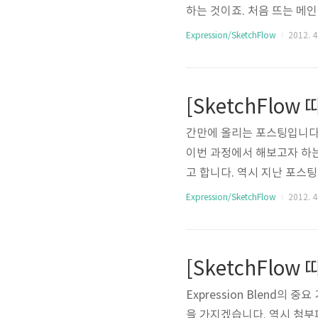
하는 것이죠. 처음 뜨는 메인
쪽에 보이는 all Terrai
Expression/SketchFlow
2012. 4.
etchRectangle이 들
다. 이번에 새로넣어줘야 할 개
ListBox라는 항목이 있습
[SketchFlow 
hR..
간만에 올리는 포스팅입니다.
이번 과정에서 해보고자 하
고 합니다. 역시 지난 포
선 Boot Screen으로 
Expression/SketchFlow
2012. 4.
작은 물건이 들어있을 때 Che
요. Checkout 버튼을 선
지를 선택하면 됩니다. 이 예제
[SketchFlow 
Back버튼..
Expression Blend의
을 가지겠습니다. 역시 첨부파