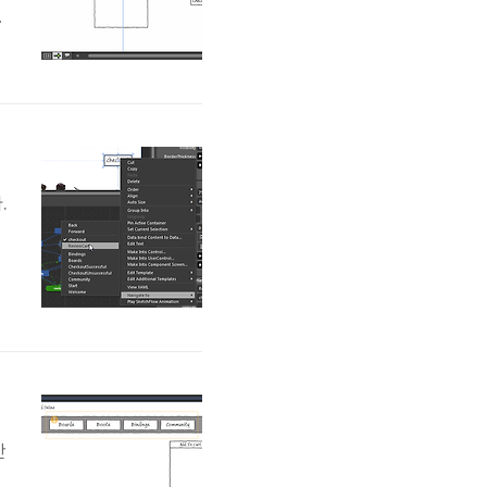
왼
k
니
에
c
.
지
이
서
간