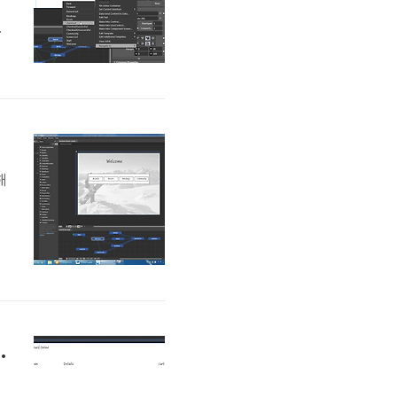
a
.
.
해
도
nhance a SketchFlow Layout
용