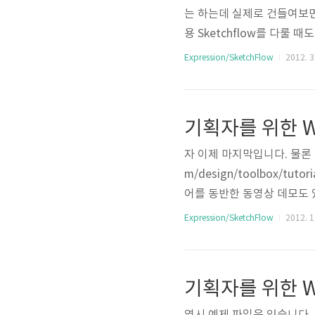
는 하는데 실제로 건들여보면
용 Sketchflow를 다룰
려보면서 앱의 개요을 만들 
Expression/SketchFlow
2012. 3.
아무튼 인터넷에 이와 관련
이 SketchFlow는 Expre
ht를 활용해서 하나의 프로그램
기획자를 위한 WP7
번 윈폰용 ..
자 이제 마지막입니다. 물론 항
m/design/toolbox/tutor
어를 동반한 동영상 데모도 있
하고 그에 대한 애니메이션과
Expression/SketchFlow
2012. 1.
수 있는 것처럼 3페이지만에 
면 알겠지만 안의 내용물들이 L
보도록 하겠습니다. 우선 Sta
기획자를 위한 WP7