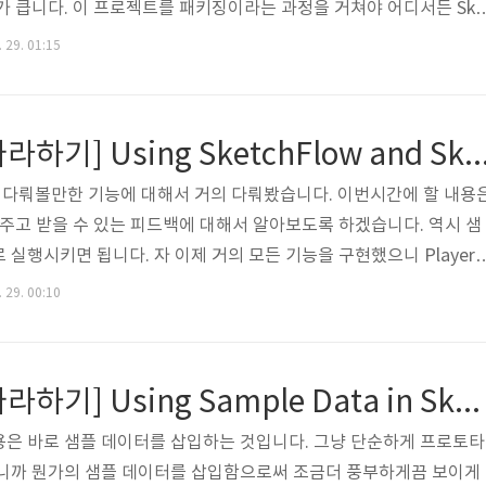
가 큽니다. 이 프로젝트를 패키징이라는 과정을 거쳐야 어디서든 Ske
되면서 확인해볼 수 있는 것이지요. 이 메뉴를 통해서 Packaging을 수행
 29. 01:15
할 건지를 묻는데 이 폴더를 확인해보면 다음과 같은 파일이 생성됩
이 무엇일까요? 바로 TestPage를 실행시켜보겠습니다. 우리가 Ru
시킨 결과와 동일한 창이 생성됩니다. 물론 네비게이션 맵도 형성되어 있
[SketchFlow 따라하기] Using SketchFlow and SketchFlow Player to T
.
w에서 다뤄볼만한 기능에 대해서 거의 다뤄봤습니다. 이번시간에 할 내용
 주고 받을 수 있는 피드백에 대해서 알아보도록 하겠습니다. 역시 샘
실행시키면 됩니다. 자 이제 거의 모든 기능을 구현했으니 Player
. 클라이언트한테는 이 실행파일을 보여주면 될겁니다. 그런데 사람
 29. 00:10
다. 어딘가에는 오류나 오타가 존재하고 이를 수정하기 위한 과정 중
합니다. 일단 f5키를 눌러서 실행하고 CheckOut Screen으로 넘
기에는 중간의 Shopping Cart가 너무 횡한 것 같습니다. 그래서 
[SketchFlow 따라하기] Using Sample Data in SketchFlow
용은 바로 샘플 데이터를 삽입하는 것입니다. 그냥 단순하게 프로토타
하니까 뭔가의 샘플 데이터를 삽입함으로써 조금더 풍부하게끔 보이게