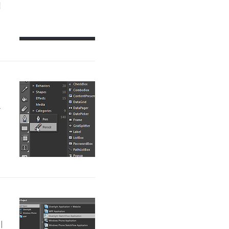
탭
횡
바
록
는
툴
n
를
기