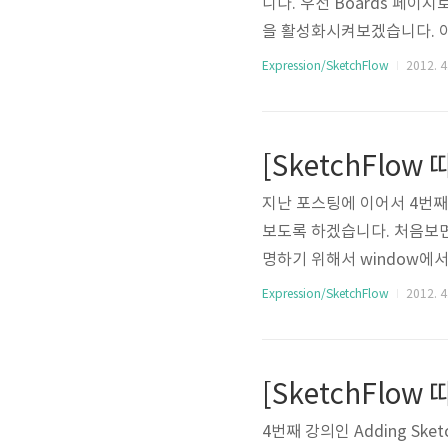
니다. 우선 Boards 페이
을 활성화시켜보겠습니다. 이
te To 항목이 있습니다. 당
Expression/SketchFlow
2012. 4.
그걸 선택해줍니다. 이 메뉴
결이 안되있는 페이지라도 이
자 이제는 반대로 Check 
[SketchFlow 
는 확인할 수 ..
지난 포스팅에 이어서 4번째
보도록 하겠습니다. 처음보면
명하기 위해서 window에서 
상단 메뉴바에서 해당란을 선
Expression/SketchFlow
2012. 4.
Blend에서 이 Objects 
꾸미는 것은 아니지만 적어도
애니메이션을 삽입할 수 있다
배경을 삽..
4번째 강의인 Adding Sketc