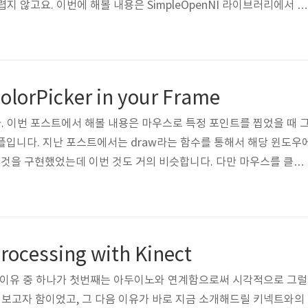
지 않고요. 이번에 해볼 내용은 SimpleOpenNI 라이브러리에서 제
 이용해서 DepthImage로부터 사용자까지의 거리를 구하는 식을 구
식은 전의 코드와 비슷합니다. 우선은 라이브러리를 추가해주고 Sim
언해줍니다. 그 후에 다음과 같이 코드를 구성해봅니다. 자 이제 mous
하는데 고려해볼 사항이 있습니다. 전 시간에 잠깐 말한 바로는 키넥트가
ColorPicker in your Frame
..
 이번 포스트에서 해볼 내용은 마우스로 특정 포인트를 찝었을 때 
플입니다. 지난 포스트에서는 draw라는 함수를 통해서 해당 윈도우
하는 것을 구현했었는데 이번 것도 거의 비슷합니다. 다만 마우스를 클릭
프로세싱에서 참 편리하게도 그냥 mousePressed라는 함수를 가지
함수를 그대로 이용하면서 해당 코드만 가져오겠습니다. 모르시는 분
우선은 Setup부분에서 Kinect에서 필요한 기능을 다 불러와야 합
ize시키는 것처럼 말이죠. 이런 구조는 보통 게임 구현시 나타납니다. 그도
rocessing with Kinect
하려는 이유 중 하나가 첫번째는 아두이노와 연계함으로써 시각적으로 그럴
보고자 함이었고, 그 다음 이유가 바로 지금 소개해드릴 키넥트와의