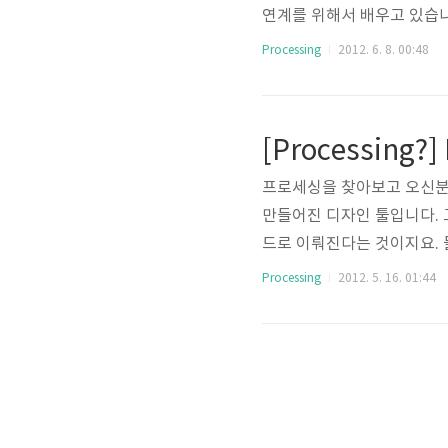
연계를 위해서 배우고 있습니
위해서는 OpenNI 기반의
Processing
2012. 6. 8. 00:48
에서는 드라이버가 충돌되기 
버가 나오면서 OpenNI도 
시려는 분은 반드시 아래글을 
[Processing?
ut Kinect] - [Kinect 프..
프로세싱을 찾아보고 오신분은 
만들어진 디자인 툴입니다. 
드로 이뤄진다는 것이지요. 물
이 숫자와 문자로 구성된다는 
Processing
2012. 5. 16. 01:44
합니다. 무슨 연유에선지는
식적으로 지금 이렇게 펼쳐
이겠지요. 간단한 예제를 통
생각합니다. 그럼 맨 먼저 해야