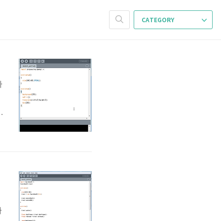
CATEGORY
가
려
어
가