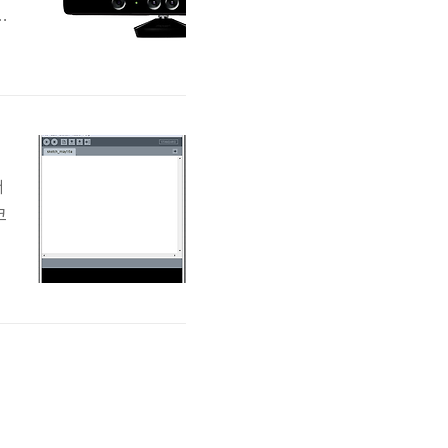
이
하
서
코
고