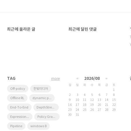
최근에 올라온 글
최근에 달린 댓글
TAG
«
2026/08
»
more
일
월
화
수
목
금
토
Off-policy
한빛미디어
1
2
3
4
5
6
7
8
Offline RL
dynamic programming
9
10
11
12
13
14
15
16
17
18
19
20
21
22
End-To-End
DepthStream
23
24
25
26
27
28
29
30
31
Expression Blend 4
Policy Gradient
Pipeline
windows 8