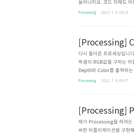
늘어나지요. 코드 자체도 어렵
공하는 depthmap 속성을
Processing
2012. 7. 4. 10:13
보고자 합니다. 전체적인 형
leOpenNI형 자료형을 선
Pressed부분을 채워야 
[Processing] 
컴퓨터로 데이터를 넘길때는 
다시 돌아온 프로세싱입니다.
픽셀의 RGB값을 구하는 어
Depth와 Color를 출력
했을 때의 함수가 필요한데 
Processing
2012. 7. 4. 09:37
고 있습니다. 그래서 기존 
위해서 간단하게 설명하자면 
다. 마치 장치를 initial
[Processing] P
그럴것이 Processin..
제가 Processing을 
싸한 어플리케이션을 구현해