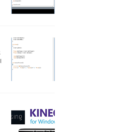
해
p
e
그
에
을
니