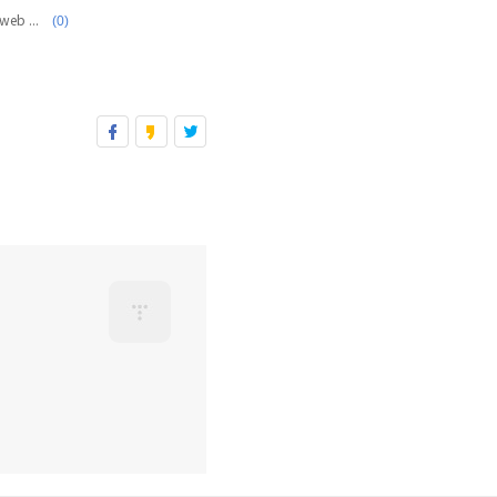
(0)
[Big Data]Apache Spark를 활용한 예제 - web page request analysis