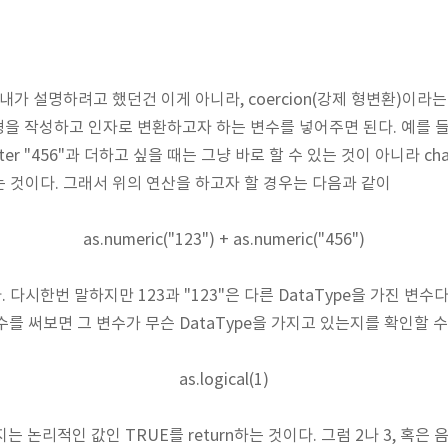
가 설명하려고 했던건 이게 아니라, coercion(강제 형변환)이라는
형을 작성하고 인자로 변환하고자 하는 변수를 넣어주면 된다. 예를 들어
aracter "456"과 더하고 싶을 때는 그냥 바로 할 수 있는 것이 아니라 cha
 것이다. 그래서 위의 연산을 하고자 할 경우는 다음과 같이
as.numeric("123") + as.numeric("456")
다시한번 말하지만 123과 "123"은 다른 DataType을 가진 변수
)함수를 써보면 그 변수가 무슨 DataType을 가지고 있는지를 확인할 
as.logical(1)
지는 논리적인 값인 TRUE를 return하는 것이다. 그럼 2나 3, 혹