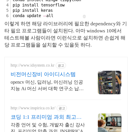
4
pip install tensorflow
5
pip install keras
6
conda update 
all
-
-
cs
이렇게 하면 해당 라이브러리에 필요한 dependency와 기
타 필요 프로그램들이 설치된다. 아마 windows 10에서
테스트해볼 사람이라면 이런식으로 설치하면 손쉽게 해
당 프로그램들을 설치할 수 있을듯 하다.
http://www.idsystem.co.kr
광고
비전머신장비 아이디시스템
opencv 머신, 딥러닝, 머신러닝 인공
지능 Ai 머신 서버 대학 연구소 납품
RTX A6000 48GB 699만원
http://www.inspirica.co.kr/
광고
코딩 1:1 프리미엄 과외 최고의
선생님들과 함께
각종 언어 및 수험, 개발자 출신 강사
진, 프리미엄 맞춤 과외, INSPIRICA