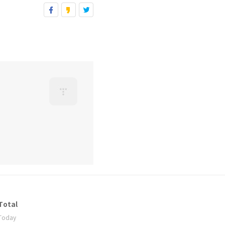
Total
Today