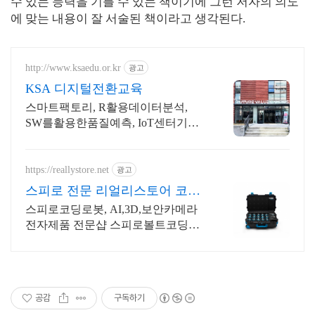
수 있는 능력을 기를 수 있는 책이기에 그런 저자의 의도
에 맞는 내용이 잘 서술된 책이라고 생각된다.
http://www.ksaedu.or.kr
광고
KSA 디지털전환교육
스마트팩토리, R활용데이터분석,
SW를활용한품질예측, IoT센터기술,
파이썬활용
https://reallystore.net
광고
스피로 전문 리얼리스토어 코딩
교육을 쉽고 재밌게
스피로코딩로봇, AI,3D,보안카메라
전자제품 전문샵 스피로볼트코딩로
봇, 스피로볼트파워팩, 스피로미니등
스피로 전문몰
공감
구독하기