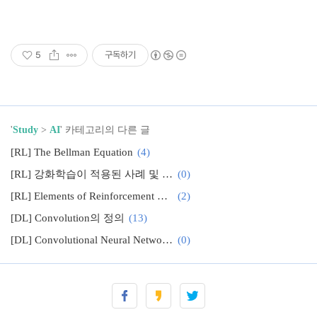
5
구독하기
'
Study
>
AI
' 카테고리의 다른 글
[RL] The Bellman Equation
(4)
[RL] 강화학습이 적용된 사례 및 논문들
(0)
[RL] Elements of Reinforcement Learning
(2)
[DL] Convolution의 정의
(13)
[DL] Convolutional Neural Network이란?
(0)
[ML] Stepwise Regression
(2)
[ML] Multiple Linear Regression - Intuition
(0)