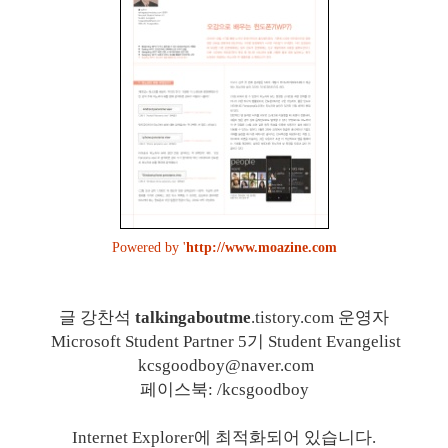
Powered by '
http://www.moazine.com
글 강찬석
talkingaboutme
.tistory.com 운영자
Microsoft Student Partner 5기 Student Evangelist
kcsgoodboy@naver.com
페이스북: /kcsgoodboy
Internet Explorer에 최적화되어 있습니다.