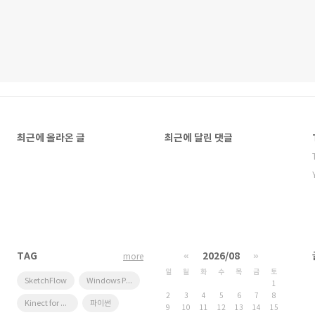
최근에 올라온 글
최근에 달린 댓글
TAG
«
2026/08
»
more
일
월
화
수
목
금
토
SketchFlow
Windows Phone 7
1
2
3
4
5
6
7
8
Kinect for windows
파이썬
9
10
11
12
13
14
15