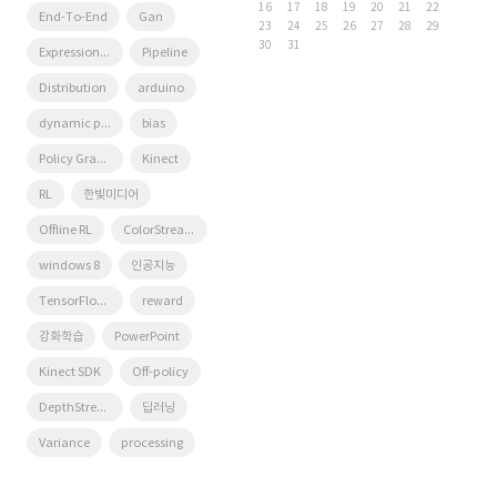
16
17
18
19
20
21
22
End-To-End
Gan
23
24
25
26
27
28
29
30
31
Expression Blend 4
Pipeline
Distribution
arduino
dynamic programming
bias
Policy Gradient
Kinect
RL
한빛미디어
Offline RL
ColorStream
windows 8
인공지능
TensorFlow Lite
reward
강화학습
PowerPoint
Kinect SDK
Off-policy
DepthStream
딥러닝
Variance
processing