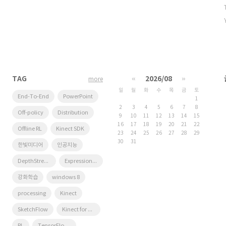
TAG
«
2026/08
»
more
일
월
화
수
목
금
토
End-To-End
PowerPoint
1
2
3
4
5
6
7
8
Off-policy
Distribution
9
10
11
12
13
14
15
16
17
18
19
20
21
22
Offline RL
Kinect SDK
23
24
25
26
27
28
29
30
31
한빛미디어
인공지능
DepthStream
Expression Blend 4
강화학습
windows 8
processing
Kinect
SketchFlow
Kinect for windows
RL
TensorFlow Lite