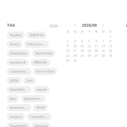
TAG
«
2026/08
»
more
일
월
화
수
목
금
토
Pipeline
한빛미디어
1
2
3
4
5
6
7
8
Kinect
Policy Gradient
9
10
11
12
13
14
15
16
17
18
19
20
21
22
Distribution
SketchFlow
23
24
25
26
27
28
29
30
31
windows 8
Offline RL
ColorStream
End-To-End
딥러닝
Gan
DepthStream
reward
bias
Expression Blend 4
Kinect for windows
파이썬
arduino
TensorFlow Lite
PowerPoint
Variance