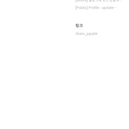
[Notice] 블로그에 오신 분들께 드리는 ⋯
[Public] Profile - update⋯
링크
chans_jupyter