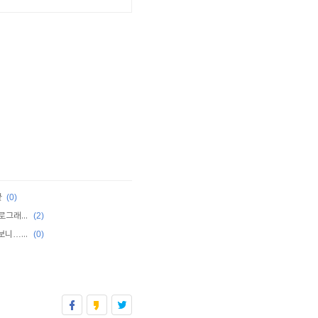
(0)
끝
(2)
[20121020] Kinect를 활용한 동작 인식 프로그래밍 1주차
(0)
[Public- 디지털데일리] MS 해커톤 행사 가보니…“나는야 윈도8 개발자”