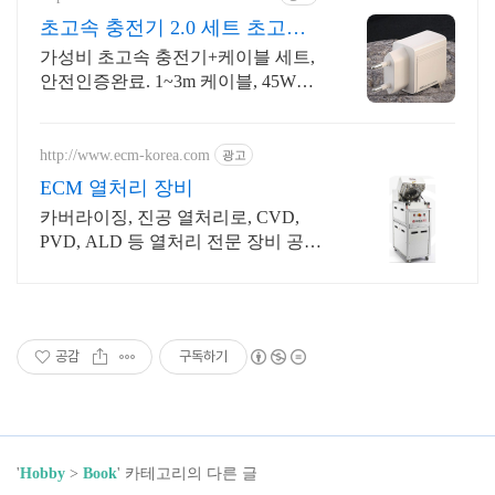
초고속 충전기 2.0 세트 초고속
케이블 무료 증정
가성비 초고속 충전기+케이블 세트,
안전인증완료. 1~3m 케이블, 45W충
전기 안전인증, 전자파인증 완료. 초
고속2.0, PD충전기 + 초고속케이블
조합
http://www.ecm-korea.com
광고
ECM 열처리 장비
카버라이징, 진공 열처리로, CVD,
PVD, ALD 등 열처리 전문 장비 공급
사
공감
구독하기
'
Hobby
>
Book
' 카테고리의 다른 글