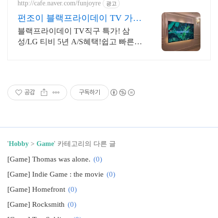
http://cafe.naver.com/funjoyre
광고
펀조이 블랙프라이데이 TV 가장
쉬운 TV직구
블랙프라이데이 TV직구 특가! 삼
성/LG 티비 5년 A/S혜택!쉽고 빠른
해외직구 한국어사이트/관부가세/배
송설치비 모든비용포함
공감
구독하기
'
Hobby
>
Game
' 카테고리의 다른 글
[Game] Thomas was alone.
(0)
[Game] Indie Game : the movie
(0)
[Game] Homefront
(0)
[Game] Rocksmith
(0)