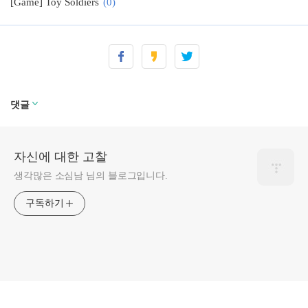
[Game] Toy Soldiers
(0)
[Game] Defcon
(0)
[Game] The Lord of the Ring - War in the North (반지의 제왕 - 북부전쟁)
(0)
댓글
자신에 대한 고찰
생각많은 소심남 님의 블로그입니다.
구독하기