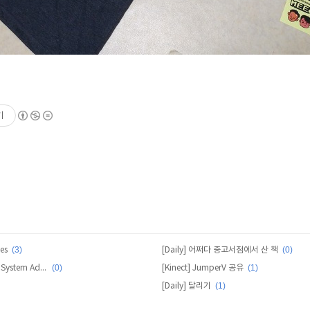
기
(3)
(0)
es
[Daily] 어쩌다 중고서점에서 산 책
(0)
(1)
[Daily] Linux Foundation Certified System Administrator (LFCS) 준비
[Kinect] JumperV 공유
(1)
[Daily] 달리기