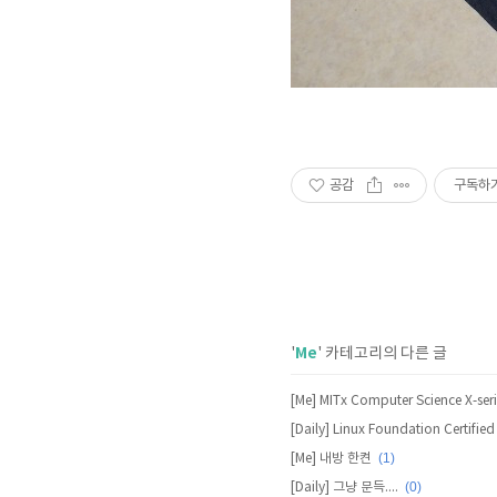
공감
구독하
Me
'
' 카테고리의 다른 글
[Me] MITx Computer Science X-seri
(1)
[Me] 내방 한켠
(0)
[Daily] 그냥 문득....