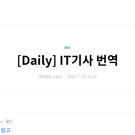
Me
[Daily] IT기사 번역
생각많은 소심남
2016. 7. 25. 21:23
m/
광고
고링고