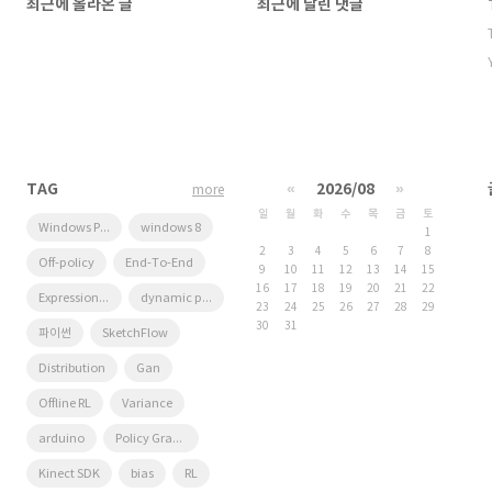
최근에 올라온 글
최근에 달린 댓글
TAG
«
2026/08
»
more
일
월
화
수
목
금
토
Windows Phone 7
windows 8
1
2
3
4
5
6
7
8
Off-policy
End-To-End
9
10
11
12
13
14
15
16
17
18
19
20
21
22
Expression Blend 4
dynamic programming
23
24
25
26
27
28
29
30
31
파이썬
SketchFlow
Distribution
Gan
Offline RL
Variance
arduino
Policy Gradient
Kinect SDK
bias
RL