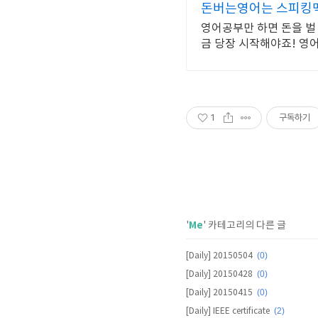
돈버는영어는 스피킹맥
영어공부만 하면 돈을 벌 
금 당장 시작해야죠! 영
1
구독하기
Me
'
' 카테고리의 다른 글
(0)
[Daily] 20150504
(0)
[Daily] 20150428
(0)
[Daily] 20150415
(2)
[Daily] IEEE certificate