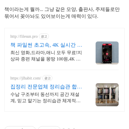
책이라는게 뭘까... 그냥 같은 모양, 출판사, 주제들로만
묶어서 꽂아놔도 있어보이는게 매력이 있다.
http://filesun.pro
광고
책 파일썬 초고속, 4K 실시간 보
기!
최신 영화,드라마,애니 모두 무료!지
상파 종편 채널을 몽땅 100원,4K 스
트리밍
https://jlhabit.com/
광고
집정리 전문업체 정리습관 합리
적인 가격, 완벽한 결과
수납 구조부터 동선까지 공간 재설
계, 믿고 맡기는 정리습관 체계적인
시스템, 합리적인 가격까지! 집정리
고민 해결